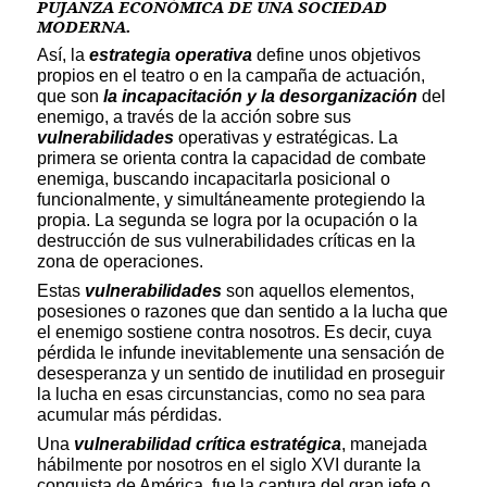
PUJANZA ECONÓMICA DE UNA SOCIEDAD
MODERNA.
Así, la
estrategia operativa
define unos objetivos
propios en el teatro o en la campaña de actuación,
que son
la incapacitación y la desorganización
del
enemigo, a través de la acción sobre sus
vulnerabilidades
operativas y estratégicas. La
primera se orienta contra la capacidad de combate
enemiga, buscando incapacitarla posicional o
funcionalmente, y simultáneamente protegiendo la
propia. La segunda se logra por la ocupación o la
destrucción de sus vulnerabilidades críticas en la
zona de operaciones.
Estas
vulnerabilidades
son aquellos elementos,
posesiones o razones que dan sentido a la lucha que
el enemigo sostiene contra nosotros. Es decir, cuya
pérdida le infunde inevitablemente una sensación de
desesperanza y un sentido de inutilidad en proseguir
la lucha en esas circunstancias, como no sea para
acumular más pérdidas.
Una
vulnerabilidad crítica estratégica
, manejada
hábilmente por nosotros en el siglo XVI durante la
conquista de América, fue la captura del gran jefe o