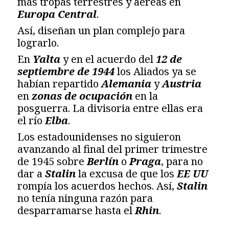
más tropas terrestres y aéreas en
Europa Central
.
Así, diseñan un plan complejo para
lograrlo.
En
Yalta
y en el acuerdo del
12 de
septiembre de 1944
los Aliados ya se
habían repartido
Alemania
y
Austria
en
zonas de ocupación
en la
posguerra. La divisoria entre ellas era
el río
Elba
.
Los estadounidenses no siguieron
avanzando al final del primer trimestre
de 1945 sobre
Berlín
o
Praga
, para no
dar a
Stalin
la excusa de que los
EE UU
rompía los acuerdos hechos. Así,
Stalin
no tenía ninguna razón para
desparramarse hasta el
Rhin
.