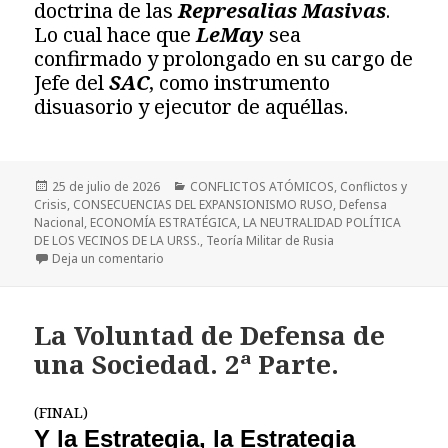
doctrina de las
Represalias Masivas
.
Lo cual hace que
LeMay
sea
confirmado y prolongado en su cargo de
Jefe del
SAC
, como instrumento
disuasorio y ejecutor de aquéllas.
Publicado
Categorías
25 de julio de 2026
CONFLICTOS ATÓMICOS
,
Conflictos y
el
Crisis
,
CONSECUENCIAS DEL EXPANSIONISMO RUSO
,
Defensa
Nacional
,
ECONOMÍA ESTRATÉGICA
,
LA NEUTRALIDAD POLÍTICA
DE LOS VECINOS DE LA URSS.
,
Teoría Militar de Rusia
en LA DEFENSA TERRESTRE CONVENCIONAL DE EUR
Deja un comentario
La Voluntad de Defensa de
una Sociedad. 2ª Parte.
(FINAL)
Y la Estrategia, la Estrategia