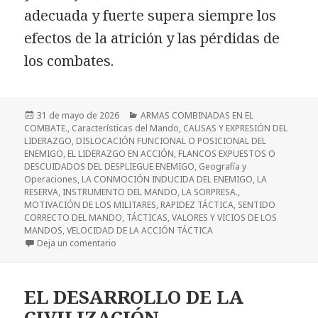
adecuada y fuerte supera siempre los
efectos de la atrición y las pérdidas de
los combates.
Publicado
Categorías
31 de mayo de 2026
ARMAS COMBINADAS EN EL
el
COMBATE.
,
Características del Mando
,
CAUSAS Y EXPRESIÓN DEL
LIDERAZGO
,
DISLOCACIÓN FUNCIONAL O POSICIONAL DEL
ENEMIGO
,
EL LIDERAZGO EN ACCIÓN
,
FLANCOS EXPUESTOS O
DESCUIDADOS DEL DESPLIEGUE ENEMIGO
,
Geografía y
Operaciones
,
LA CONMOCIÓN INDUCIDA DEL ENEMIGO
,
LA
RESERVA, INSTRUMENTO DEL MANDO
,
LA SORPRESA.
,
MOTIVACIÓN DE LOS MILITARES
,
RAPIDEZ TÁCTICA
,
SENTIDO
CORRECTO DEL MANDO
,
TÁCTICAS
,
VALORES Y VICIOS DE LOS
MANDOS
,
VELOCIDAD DE LA ACCIÓN TÁCTICA
en Efectos de la Resolución decisiva y enérgica en
Deja un comentario
EL DESARROLLO DE LA
CIVILIZACIÓN