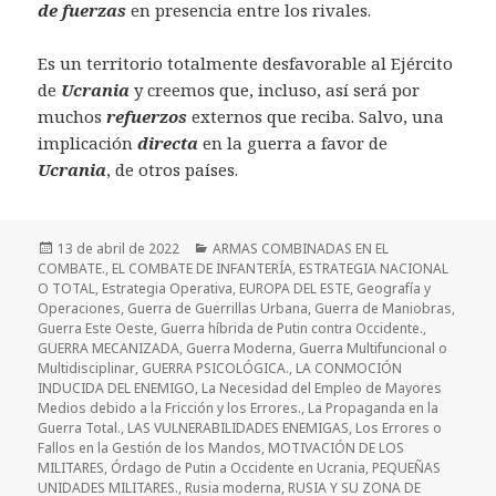
de fuerzas
en presencia entre los rivales.
Es un territorio totalmente desfavorable al Ejército
de
Ucrania
y creemos que, incluso, así será por
muchos
refuerzos
externos que reciba. Salvo, una
implicación
directa
en la guerra a favor de
Ucrania
, de otros países.
Publicado
Categorías
13 de abril de 2022
ARMAS COMBINADAS EN EL
el
COMBATE.
,
EL COMBATE DE INFANTERÍA
,
ESTRATEGIA NACIONAL
O TOTAL
,
Estrategia Operativa
,
EUROPA DEL ESTE
,
Geografía y
Operaciones
,
Guerra de Guerrillas Urbana
,
Guerra de Maniobras
,
Guerra Este Oeste
,
Guerra híbrida de Putin contra Occidente.
,
GUERRA MECANIZADA
,
Guerra Moderna
,
Guerra Multifuncional o
Multidisciplinar
,
GUERRA PSICOLÓGICA.
,
LA CONMOCIÓN
INDUCIDA DEL ENEMIGO
,
La Necesidad del Empleo de Mayores
Medios debido a la Fricción y los Errores.
,
La Propaganda en la
Guerra Total.
,
LAS VULNERABILIDADES ENEMIGAS
,
Los Errores o
Fallos en la Gestión de los Mandos
,
MOTIVACIÓN DE LOS
MILITARES
,
Órdago de Putin a Occidente en Ucrania
,
PEQUEÑAS
UNIDADES MILITARES.
,
Rusia moderna
,
RUSIA Y SU ZONA DE