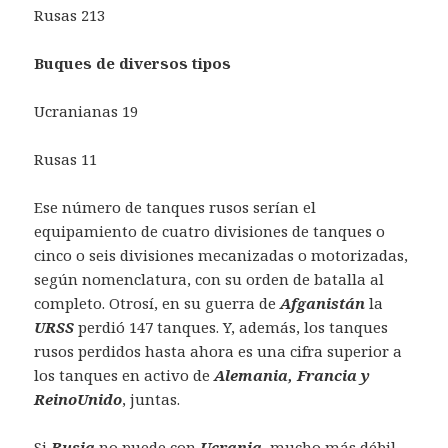
Rusas 213
Buques de diversos tipos
Ucranianas 19
Rusas 11
Ese número de tanques rusos serían el
equipamiento de cuatro divisiones de tanques o
cinco o seis divisiones mecanizadas o motorizadas,
según nomenclatura, con su orden de batalla al
completo. Otrosí, en su guerra de
Afganistán
la
URSS
perdió 147 tanques. Y, además, los tanques
rusos perdidos hasta ahora es una cifra superior a
los tanques en activo de
Alemania, Francia y
Reino
Unido
, juntas.
Si
Rusia
no puede con
Ucrania
, mucho más débil