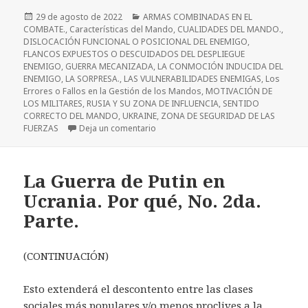
Publicado
Categorías
29 de agosto de 2022
ARMAS COMBINADAS EN EL
el
COMBATE.
,
Características del Mando
,
CUALIDADES DEL MANDO.
,
DISLOCACIÓN FUNCIONAL O POSICIONAL DEL ENEMIGO
,
FLANCOS EXPUESTOS O DESCUIDADOS DEL DESPLIEGUE
ENEMIGO
,
GUERRA MECANIZADA
,
LA CONMOCIÓN INDUCIDA DEL
ENEMIGO
,
LA SORPRESA.
,
LAS VULNERABILIDADES ENEMIGAS
,
Los
Errores o Fallos en la Gestión de los Mandos
,
MOTIVACIÓN DE
LOS MILITARES
,
RUSIA Y SU ZONA DE INFLUENCIA
,
SENTIDO
CORRECTO DEL MANDO
,
UKRAINE
,
ZONA DE SEGURIDAD DE LAS
en La Guerra de Rusia y Ucrania seis
FUERZAS
Deja un comentario
La Guerra de Putin en
Ucrania. Por qué, No. 2da.
Parte.
(CONTINUACIÓN)
Esto extenderá el descontento entre las clases
sociales más populares y/o menos proclives a la