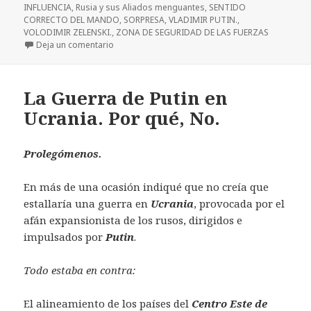
INFLUENCIA
,
Rusia y sus Aliados menguantes
,
SENTIDO
CORRECTO DEL MANDO
,
SORPRESA
,
VLADIMIR PUTIN.
,
VOLODIMIR ZELENSKI.
,
ZONA DE SEGURIDAD DE LAS FUERZAS
en La Guerra de P
Deja un comentario
La Guerra de Putin en
Ucrania. Por qué, No.
Prolegómenos.
En más de una ocasión indiqué que no creía que
estallaría una guerra en
Ucrania
, provocada por el
afán expansionista de los rusos, dirigidos e
impulsados por
Putin
.
Todo estaba en contra:
El alineamiento de los países del
Centro Este de