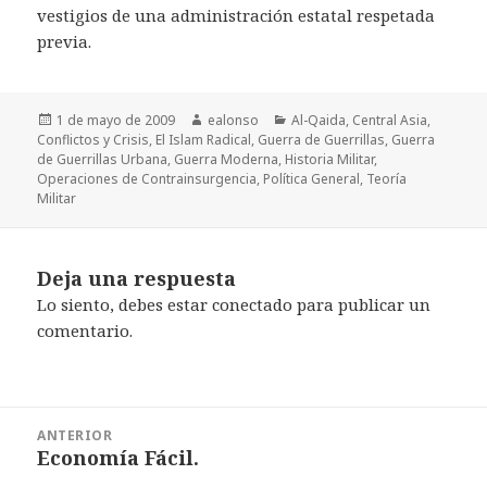
vestigios de una administración estatal respetada
previa.
Publicado
Autor
Categorías
1 de mayo de 2009
ealonso
Al-Qaida
,
Central Asia
,
el
Conflictos y Crisis
,
El Islam Radical
,
Guerra de Guerrillas
,
Guerra
de Guerrillas Urbana
,
Guerra Moderna
,
Historia Militar
,
Operaciones de Contrainsurgencia
,
Política General
,
Teoría
Militar
Deja una respuesta
Lo siento, debes estar
conectado
para publicar un
comentario.
Navegación
ANTERIOR
de
Economía Fácil.
Entrada
entradas
anterior: