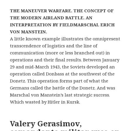
THE MANEUVER WARFARE. THE CONCEPT OF
THE MODERN AIRLAND BATTLE. AN
INTERPRETATION BY FIELDMARSCHAL ERICH
VON MANSTEIN.
A
little
known
example
illustrates
the
omnipresent
transcendence
of
logistics
and
the
line
of
communication
(more
or
less
branched
out)
in
operations
and
their
final
results.
Between
January
29
and
mid-March
1943,
the
Soviets
developed
an
operation
called
Donbas
s
at
the
southwest
of
the
Donetz.
This
operation
forms
part
of
what
the
Germans
called
the
battle
of
the
Donetz. And was
Marschal von Manstein’s last strategic success.
Which wasted by Hitler in Kursk.
Valery Gerasimov,