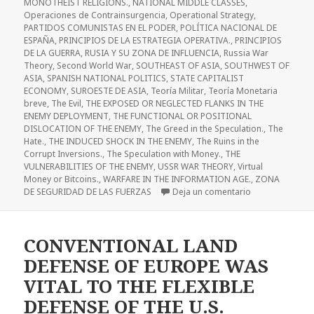
MONOTHEIST RELIGIONS.
,
NATIONAL MIDDLE CLASSES
,
Operaciones de Contrainsurgencia
,
Operational Strategy
,
PARTIDOS COMUNISTAS EN EL PODER
,
POLÍTICA NACIONAL DE
ESPAÑA
,
PRINCIPIOS DE LA ESTRATEGIA OPERATIVA.
,
PRINCIPIOS
DE LA GUERRA
,
RUSIA Y SU ZONA DE INFLUENCIA
,
Russia War
Theory
,
Second World War
,
SOUTHEAST OF ASIA
,
SOUTHWEST OF
ASIA
,
SPANISH NATIONAL POLITICS
,
STATE CAPITALIST
ECONOMY
,
SUROESTE DE ASIA
,
Teoría Militar
,
Teoría Monetaria
breve
,
The Evil
,
THE EXPOSED OR NEGLECTED FLANKS IN THE
ENEMY DEPLOYMENT
,
THE FUNCTIONAL OR POSITIONAL
DISLOCATION OF THE ENEMY
,
The Greed in the Speculation.
,
The
Hate.
,
THE INDUCED SHOCK IN THE ENEMY
,
The Ruins in the
Corrupt Inversions.
,
The Speculation with Money.
,
THE
VULNERABILITIES OF THE ENEMY
,
USSR WAR THEORY
,
Virtual
Money or Bitcoins.
,
WARFARE IN THE INFORMATION AGE.
,
ZONA
DE SEGURIDAD DE LAS FUERZAS
Deja un comentario
CONVENTIONAL LAND
DEFENSE OF EUROPE WAS
VITAL TO THE FLEXIBLE
DEFENSE OF THE U.S.