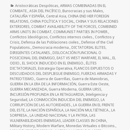
Categorías
Aristocráticas Despóticas
,
ARMAS COMBINADAS EN EL
COMBATE.
,
ASIA DEL PACÍFICO
,
Burocracias y sus Males
,
CATALUÑA Y ESPAÑA
,
Central Asia
,
CHINA END HER FOREIGN
RELATIONS
,
CHINA POLÍTICA Y SOCIAL
,
CHINA Y SUS RELACIONES
EXTERIORES
,
COMBAT AVAILABILITY OF THE FORCES
,
COMBINED
ARMS UNITS IN COMBAT
,
COMMUNIST PARTIES IN POWER.
,
Conflictos Ideológicos
,
Conflictos internos civiles.
,
Conflictos y
Crisis
,
Defensa de las Poblaciones civiles.
,
Defense of the Civil
Populations.
,
Democracia moderna.
,
DICTATORIAL ELITES
,
DIRIGENTES CATALANES.
,
DISLOCACIÓN FUNCIONAL O
POSICIONAL DEL ENEMIGO
,
EAST VS WEST WARFARE
,
EL MAL.
,
EL
ODIO.
,
EL SHOCK INDUCIDO EN EL ENEMIGO.
,
ÉLITES
DICTATORIALES
,
Estrategia Operativa
,
FLANCOS EXPUESTOS O
DESCUIDADOS DEL DESPLIEGUE ENEMIGO
,
FUERZAS ARMADAS Y
PATRIOTISMO.
,
Guerra de Guerrillas
,
Guerra de Maniobras
,
GUERRA EN LA ERA DE LA INFORMACIÓN
,
Guerra Este Oeste
,
GUERRA MECANIZADA
,
Guerra Moderna
,
GUERRA URSS
,
INCURSIÓN PROFUNDA EN LA RETAGUARDIA
,
Inteligencia y
Seguridad
,
LA CONMOCIÓN INDUCIDA DEL ENEMIGO
,
LA
CORRUPCIÖN DE LAS AUTORIDADES.
,
LA GUERRA EN EL FRENTE
DEL ESTE
,
LA NACIÓN ESPAÑOLA
,
LA NACIÓN MULTIÉTNICA.
,
LA
SORPRESA.
,
LA UNIDAD NACIONAL Y LA PATRIA
,
LAS
VULNERABILIDADES ENEMIGAS
,
LEADER CLASSES IN CHINA
,
Military History
,
Modern Warfare
,
Monedas Virtuales o Bitcoins.
,