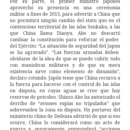
Por su parte, e
l primer ministro japonés
aprovec
h
ó
su presencia en una ceremonia
militar
a fines de 2013,
para advertir a
China
que
no permitirá ningún cambio de
l
statu quo en el
contencioso territorial de las islas Senkaku,
a las
que
China
llama Diaoyu. Abe no descart
ó
cambiar la constitución para reforzar el poder
del Ejército:
“La situación de seguridad
del Japon
se ha agravado”. “Las fuerzas armadas deben
olvidarse de la idea de que se puede cubrir todo
con maniobras militares y de que su mera
existencia sirve como elemento de disuasión”,
declaro rotundo. Japón teme que China recurra a
la fuerza para hacerse con el control de las islas
en disputa, en cuyas aguas se cree que hay
reservas de petroleo.
Shinzo Abe
ha autorizado el
derribo de “aviones
espías
no tripulados” que
sobrevuelen
la zona en disputa.
Un
portavoz del
minist
erio
chino de
Defensa
adv
i
rti
ó
de que si eso
ocurre, China lo considerará como un acto de
guerra y, seguramente, emprenderá “acciones