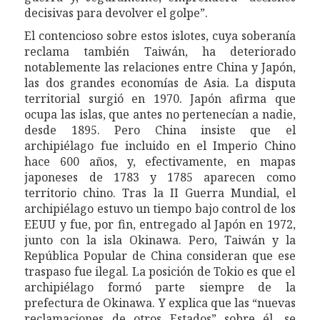
decisivas para devolver el golpe”.
El contencioso sobre estos islotes, cuya soberanía
reclama también Taiwán, ha deteriorado
notablemente las relaciones entre China y Japón,
la
s dos grandes
economía
s
de Asia.
La disputa
territorial
surgió
en
1970.
Japón
afirma que
ocupa las islas, que antes no pertenecían a nadie,
desde 1895.
Pero China
insiste que el
archipiélago fue incluido en el Imperio Chino
hace 600 años, y,
efectivamente,
en mapas
japoneses de 1783 y 1785 aparece
n
como
territorio
chino
.
Tras
la II Guerra Mundial, el
archipiélago
estuvo
un tiempo
bajo control de
los
EEUU
y fue,
por fin,
entregado a
l
Japón en 1972,
junto con la isla Okinawa.
Pero,
Taiwán y la
República Popular de China consideran que e
se
traspaso fue ilegal. La posición de Toki
o es
que el
archipiélago formó parte siempre de la
prefectura de Okinawa.
Y
explica
que
las “
nuevas
reclamaciones de otros
Estado
s”
sobre él,
se