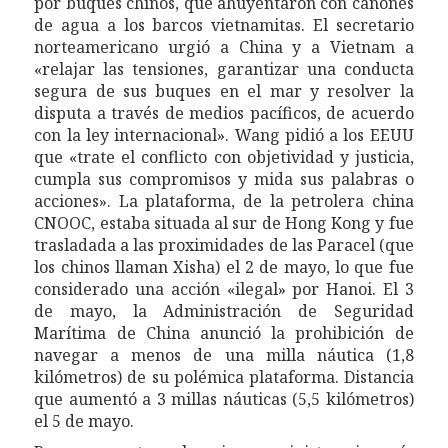
por buques chin
o
s, que ahuyentaron con cañones
de agua a los barcos vietnamitas. El secretario
norteamericano urgió a China y
a
Vietnam a
«relajar las tensiones, garantizar una conducta
segura de sus buques en el mar y resolver la
disputa a través de medios pacíficos, de acuerdo
con la ley internacional».
Wang pidió a los EEUU
que «trate el conflicto con objetividad y justicia,
cumpla sus compromisos y mida sus palabras o
acciones».
La plataforma, de la petrolera china
CNOOC, estaba situada al sur de Hong Kong y fue
trasladada a las proximidades de las Paracel (que
los chinos
llam
an Xisha) el 2 de mayo, lo que fue
considerado una acción «ilegal» por Hanoi. El 3
de mayo, la Administración de Seguridad
Marítima de China anunció la prohibición de
navegar a menos de una milla náutica (1,8
kilómetros) de
su
polémica plataforma.
D
istancia
que aumentó a 3 millas náuticas (5,5 kilómetros)
el 5 de mayo.