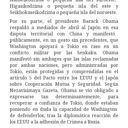
Higasikodzima o pequeña isla del este y
Seikhokuseikodzima o pequeña isla del noroeste.
Por su parte, el
presidente Barack Obama
respaldó
a mediados de abril
a
l
Japón en
esa
disputa territorial con China y manifestó
públicamente, en un gesto sin precedentes, que
Washington apoyará a Tokio en caso en
un
conflicto militar por las Senkaku.
Obama
manifest
ó sin ambages
que las islas reclamadas
por ambas naciones, pero administradas por
Tokio, están
protegidas y comprendid
as
en
el
artículo 5 del
P
acto entre
los
EEUU y
el
Japón
sobre Cooperación Mutua y Seguridad. Según
Nezavisimaya Gazeta
, Obama se vio obligado a
expresarse
tan determinantemente,
para
recuperar a confianza de Tokio, donde
estaban
pon
i
e
ndo
en duda la capacidad de Washington
de defenderlos, tras la
diplomática
reacción de
los
EEUU a la adhesión de Crimea a Rusia.