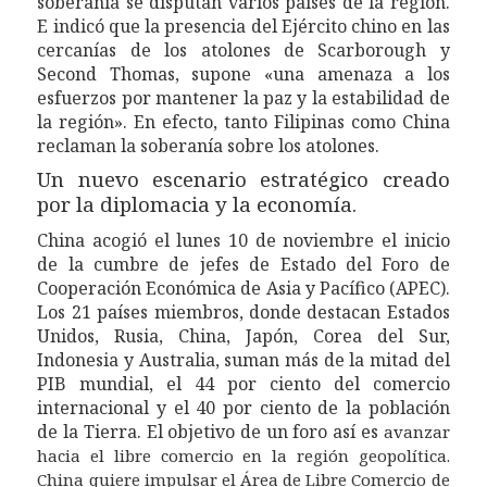
soberanía se disputan varios países de la región.
E
indicó que la presencia del Ejército chino en las
cercanías de los atolones de Scarborough y
Second Thomas, supone «una amenaza a los
esfuerzos por mantener la paz y la estabilidad de
la región».
En efecto, t
anto Filipinas como China
reclaman
la
soberanía
sobre los atolones
.
Un nuevo escenario estratégico creado
por la diplomacia y la economía.
China
acogió
el lunes 10 de noviembre
el inicio
de la
cumbre de jefes de Estado del
F
oro de
Cooperación Económica de Asia y Pacífico (APEC)
.
Lo
s 21 países miembros, donde destacan Estados
Unidos, Rusia, China, Japón, Corea del Sur,
Indonesia
y
Australia,
suman más de la mitad del
PIB
mundi
al
, el 44 por ciento del comercio
internacion
al y el 40 por ciento de la población
de
la Tierra
.
E
l objetivo de un foro así es
avanzar
hacia el libre comercio en la región geopolítica.
China quiere impulsar el Área de Libre Comercio de