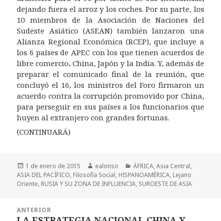
dejando fuera el arroz y los coches. Por su parte, los
10 miembros de la Asociación de Naciones del
Sudeste Asiático (ASEAN) también lanzaron una
Alianza Regional Económica (RCEP), que incluye a
los 6 países de APEC con los que tienen acuerdos de
libre comercio, China, Japón y la India. Y, además de
preparar el comunicado final de la reunión, que
concluyó el 16, los ministros del Foro firmaron un
acuerdo contra la corrupción promovido por China,
para perseguir en sus países a los funcionarios que
huyen al extranjero con grandes fortunas.
(CONTINUARÁ)
Publicado
Autor
Categorías
1 de enero de 2015
ealonso
ÁFRICA
,
Asia Central
,
el
ASIA DEL PACÍFICO
,
Filosofía Social
,
HISPANOAMÉRICA
,
Lejano
Oriente
,
RUSIA Y SU ZONA DE INFLUENCIA
,
SUROESTE DE ASIA
Navegación
ANTERIOR
de
LA ESTRATEGIA NACIONAL CHINA Y
Entrada