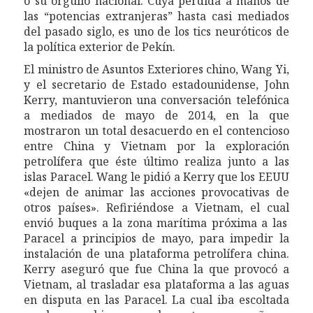
o su orgullo nacional. Cuya pérdida a manos de
las “potencias extranjeras” hasta casi mediados
del pasado siglo, es uno de los tics neuróticos de
la política exterior de Pekín.
El ministro de Asuntos Exteriores chino, Wang Yi,
y
el secretario de Estado estadounidense, John
Kerry, mantu
vieron
una conversación telefónica
a m
ediados
de
mayo
de 2014
, en la
que
mostraron
un
total
desacuerdo
en
el contencioso
entre China y Vietnam
por
la exploración
petrolífera
que éste último realiza
junto a las
islas Paracel.
Wang
le
pidió a Kerry que
los
EEUU
«deje
n
de animar las acciones provocativas de
otros países».
R
ef
r
ié
n
dose
a Vietnam,
el cual
envió buques a la zona marítima próxima a las
Paracel a principios de
mayo
, para impedir la
instalación de una plataforma petrolífera china.
Kerry aseguró que fue China la que provocó a
Vietnam, al trasladar
es
a plataforma a las aguas
en disputa
en las Paracel
.
La cual iba
escoltada