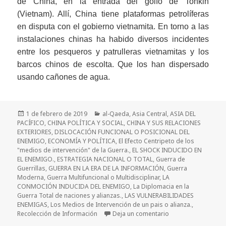
de China, en la entrada del golfo de Tonkin
(Vietnam). Allí, China tiene plataformas petrolíferas
en disputa con el gobierno vietnamita. En torno a las
instalaciones chinas ha habido diversos incidentes
entre los pesqueros y patrulleras vietnamitas y los
barcos chinos de escolta. Que los han dispersado
usando cañones de agua.
Publicado
Categorías
1 de febrero de 2019
al-Qaeda
,
Asia Central
,
ASIA DEL
el
PACÍFICO
,
CHINA POLÍTICA Y SOCIAL
,
CHINA Y SUS RELACIONES
EXTERIORES
,
DISLOCACIÓN FUNCIONAL O POSICIONAL DEL
ENEMIGO
,
ECONOMÍA Y POLÍTICA
,
El Efecto Centripeto de los
"medios de intervención" de la Guerra.
,
EL SHOCK INDUCIDO EN
EL ENEMIGO.
,
ESTRATEGIA NACIONAL O TOTAL
,
Guerra de
Guerrillas
,
GUERRA EN LA ERA DE LA INFORMACIÓN
,
Guerra
Moderna
,
Guerra Multifuncional o Multidisciplinar
,
LA
CONMOCIÓN INDUCIDA DEL ENEMIGO
,
La Diplomacia en la
Guerra Total de naciones y alianzas.
,
LAS VULNERABILIDADES
ENEMIGAS
,
Los Medios de Intervención de un pais o alianza.
,
en La Guerra Híbrid
Recolección de Información
Deja un comentario