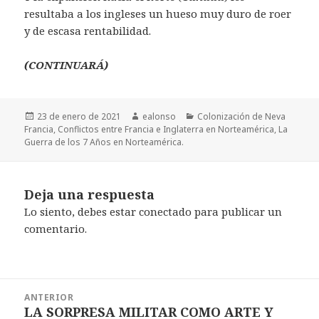
resultaba a los ingleses un hueso muy duro de roer
y de escasa rentabilidad.
(CONTINUARÁ)
Publicado
Autor
Categorías
23 de enero de 2021
ealonso
Colonización de Neva
el
Francia
,
Conflictos entre Francia e Inglaterra en Norteamérica
,
La
Guerra de los 7 Años en Norteamérica.
Deja una respuesta
Lo siento, debes estar
conectado
para publicar un
comentario.
Navegación
ANTERIOR
de
LA SORPRESA MILITAR COMO ARTE Y
Entrada