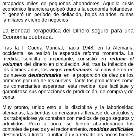
atrapados miles de pequeños ahorradores. Aquella crisis
económico financiera golpeó duro a la economía holandesa.
Y generó un período de deflación, bajos salarios, ruinas
familiares y cierre de negocios
La Bondad Terapeútica del Dinero seguro para una
Economía quebrada.
Tras la II Guerra Mundial, hacia 1948, en la Alemania
occidental se realizó la esperada reforma monetaria. La
medida, sencilla e importante, consistió en
reducir el
volumen
del dinero en circulación. Así, tras la inflación de
los últimos años, los viejos
reichsmarks
se convirtieron en
los nuevos
deutschmarks
, en la proporción de diez de los
primeros por uno de los nuevos. Tanto los productores como
los comerciantes esperaban esta medida, que facilitase y
garantizase sus operaciones de producción, de compra y de
venta.
Muy pronto, unido esto a la disciplina y la laboriosidad
alemanas, las tiendas comenzaron a llenarse de artículos y
los trabajadores ya contaban con medios de pago seguros y
admitidos. Poco a poco, se fueron abandonando los
controles de precios y el racionamiento,
medid
a
s artificiales
destinadas a limitar la inflación y a repartir los pocos bienes