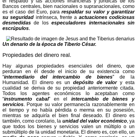
el respaldo y las acciones financieras y jurídicas de los
Bancos centrales, bien nacionales o supranacionales, como
es el caso del Euro, para
respaldar su valor y garantizar
su seguridad
intrínseca, frente a
actuaciones codiciosas
desmedidas
de los
especuladores internacionales sin
escrúpulos
.
Un denario de la época de Tiberio César.
Propiedades del dinero real.
Hay algunas propiedades esenciales del dinero, que
perduran en él desde el inicio de su existencia como
“
intermediario del intercambio de bienes
” de la
Humanidad. El dinero es un
depósito de valor
y esta
cualidad se deriva de su propiedad anteriormente citada.
Todos los agentes económicos lo aceptaban como
“
instrumento cabal
” en el
intercambio de bienes y
servicios
. Porque su valor permanecía razonablemente en
el tiempo y no había pérdida o merma en su posesión,
mientras se adquiría el bien final deseado. El dinero es
también, como corolario, la
unidad del valor económico
, ya
que todos los bienes y servicios valen un múltiplo o un
submúltiplo de la unidad monetaria. El dinero es, con ello, un