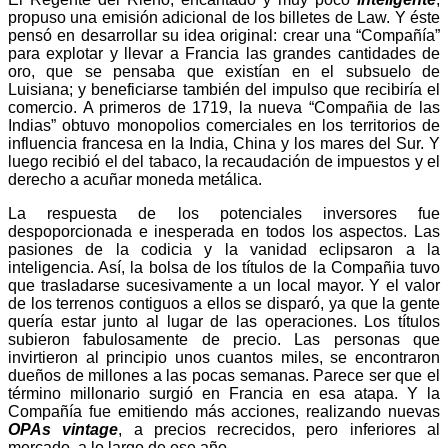
propuso una emisión adicional de los billetes de Law. Y éste
pensó en desarrollar su idea original: crear una “Compañía”
para explotar y llevar a Francia las grandes cantidades de
oro, que se pensaba que existían en el subsuelo de
Luisiana; y beneficiarse también del impulso que recibiría el
comercio. A primeros de 1719, la nueva “Compañia de las
Indias” obtuvo monopolios comerciales en los territorios de
influencia francesa en la India, China y los mares del Sur. Y
luego recibió el del tabaco, la recaudación de impuestos y el
derecho a acuñar moneda metálica.
La respuesta de los potenciales inversores fue
despoporcionada e inesperada en todos los aspectos. Las
pasiones de la codicia y la vanidad eclipsaron a la
inteligencia. Así, la bolsa de los títulos de la Compañia tuvo
que trasladarse sucesivamente a un local mayor. Y el valor
de los terrenos contiguos a ellos se disparó, ya que la gente
quería estar junto al lugar de las operaciones. Los títulos
subieron fabulosamente de precio. Las personas que
invirtieron al principio unos cuantos miles, se encontraron
dueños de millones a las pocas semanas. Parece ser que el
término millonario surgió en Francia en esa atapa. Y la
Compañía fue emitiendo más acciones, realizando nuevas
OPAs vintage
, a precios recrecidos, pero inferiores al
mercado, a lo largo de ese año.