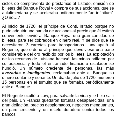
ciclos de compraventa de préstamos al Estado, emisión de
billetes del Banque Royal y compra de sus acciones, que se
autalimentaba y se aceleraba uniformemente “ad infinitum”.
¿O no…?
Al inicio de 1720, el príncipe de Conti, irritado porque no
pudo adquirir una partida de acciones al precio que él estimó
conveniente, envió al Banque Royal una gran cantidad de
billetes, para ser cobrados en dinero real. Y se dice que se
necesitaron 3 carretas para transportarlos. Law apeló al
Regente, que ordenó al príncipe que devolviese una parte
considerable del oro recibido por los billetes. La explotación
de los recursos de Luisiana fracasó, las minas brillaron por
su ausencia y todo el entramado financiero estafador se
hundió. Un número creciente de personas, las más
avezadas e inteligentes
, reclamaban ante el Banque su
dinero contante y sonante. Un día de julio de 1720, murieron
15 personas en el tumulto que se formaba periódicamente
ante el Banque.
El Regente ocultó a Law, para salvarle la vida y le hizo salir
del país. En Francia quedaron fortunas desaparecidas, una
gran deflación, precios desplomados, negocios menguantes,
un paro creciente y un recelo duradero contra todos los
bancos.