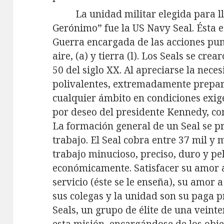
La unidad militar elegida para l
Gerónimo” fue la US Navy Seal. Ésta 
Guerra encargada de las acciones pun
aire, (a) y tierra (l). Los Seals se crea
50 del siglo XX. Al apreciarse la nece
polivalentes, extremadamente prepar
cualquier ámbito en condiciones exige
por deseo del presidente Kennedy, c
La formación general de un Seal se p
trabajo. El Seal cobra entre 37 mil y 
trabajo minucioso, preciso, duro y p
económicamente. Satisfacer su amor a 
servicio (éste se le enseña), su amor 
sus colegas y la unidad son su paga p
Seals, un grupo de élite de una veint
esta misión, encargándose de los objet