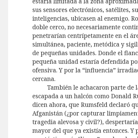
estaría limitada a la zona aproximad
sus sensores electrónicos, satélites, s
inteligencias, ubicasen al enemigo. 
doble cerco, no necesariamente contin
penetrarían centrípetamente en el á
simultánea, paciente, metódica y si
de pequeñas unidades. Donde el flanc
pequeña unidad estaría defendida por 
ofensiva. Y por la “influencia” irra
cercana.
También le achacaron parte de l
escapada a un halcón como Donald Ru
dicen ahora, que Rumsfeld declaró qu
Afganistán (¿por capturar limpiament
tragedia alevosa y civil?), despertar
mayor del que ya existía entonces. Y 