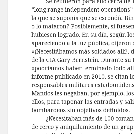
Se reunieron para ello cerca de
“long range independent operations” 
la que se suponía que se escondía Bin
o lo mataron? Posiblemente, si fuesen
hubiesen logrado. En su día, según l
apareciendo a la luz pública, dijeron 
«¡Necesitábamos más soldados allí!, 
de la CIA Gary Bernstein. Durante su
«podríamos haber terminado todo allí
informe publicado en 2010, se citan l
responsables militares estadounidens
Mandos les negaban, por ejemplo, lo
ellos, para taponar las entradas y sal
bombardeos sin objetivos definidos.
¿Necesitaban más de 100 comand
de cerco y aniquilamiento de un gru