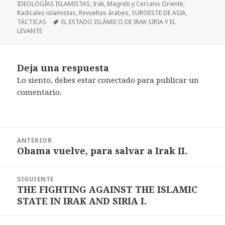
IDEOLOGÍAS ISLAMISTAS
,
Irak
,
Magreb y Cercano Oriente
,
Radicales islamistas
,
Revueltas árabes
,
SUROESTE DE ASIA
,
Etiquetas
TÁCTICAS
EL ESTADO ISLÁMICO DE IRAK SIRIA Y EL
LEVANTE
Deja una respuesta
Lo siento, debes estar
conectado
para publicar un
comentario.
Navegación
ANTERIOR
de
Obama vuelve, para salvar a Irak II.
Entrada
entradas
anterior:
SIGUIENTE
THE FIGHTING AGAINST THE ISLAMIC
Entrada
STATE IN IRAK AND SIRIA I.
siguiente: