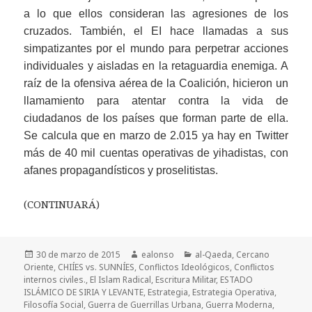
a lo que ellos consideran las agresiones de los
cruzados. También, el EI hace llamadas a sus
simpatizantes por el mundo para perpetrar acciones
individuales y aisladas en la retaguardia enemiga. A
raíz de la ofensiva aérea de la Coalición, hicieron un
llamamiento para atentar contra la vida de
ciudadanos de los países que forman parte de ella.
Se calcula que en marzo de 2.015 ya hay en Twitter
más de 40 mil cuentas operativas de yihadistas, con
afanes propagandísticos y proselitistas.
(CONTINUARÁ)
Publicado
Autor
Categorías
30 de marzo de 2015
ealonso
al-Qaeda
,
Cercano
el
Oriente
,
CHIÍES vs. SUNNÍES
,
Conflictos Ideológicos
,
Conflictos
internos civiles.
,
El Islam Radical
,
Escritura Militar
,
ESTADO
ISLÁMICO DE SIRIA Y LEVANTE
,
Estrategia
,
Estrategia Operativa
,
Filosofía Social
,
Guerra de Guerrillas Urbana
,
Guerra Moderna
,