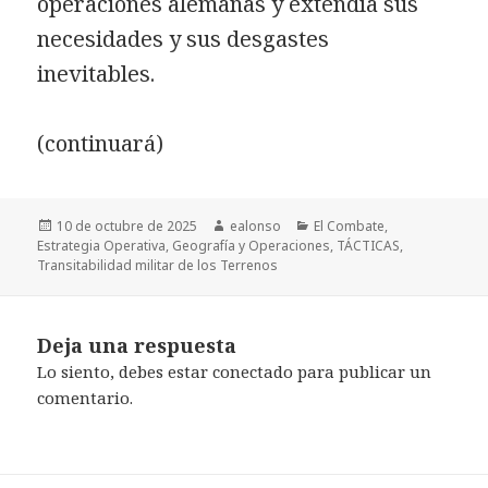
operaciones alemanas y extendía sus
necesidades y sus desgastes
inevitables.
(continuará)
Publicado
Autor
Categorías
10 de octubre de 2025
ealonso
El Combate
,
el
Estrategia Operativa
,
Geografía y Operaciones
,
TÁCTICAS
,
Transitabilidad militar de los Terrenos
Deja una respuesta
Lo siento, debes estar
conectado
para publicar un
comentario.
Navegación