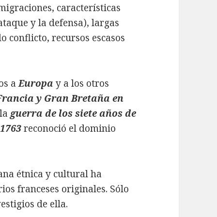
migraciones, características
ataque y la defensa), largas
o conflicto, recursos escasos
tos a
Europa
y a los otros
 Francia y Gran Bretaña en
 la
guerra de los siete años de
 1763
reconoció el dominio
na étnica y cultural ha
rios franceses originales. Sólo
stigios de ella.