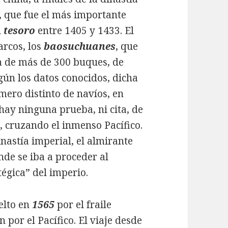
, que fue el más importante
l
tesoro
entre 1405 y 1433. El
arcos, los
baosuchuanes
, que
a de más de 300 buques, de
egún los datos conocidos, dicha
úmero distinto de navíos, en
o hay ninguna prueba, ni cita, de
, cruzando el inmenso Pacífico.
inastía imperial, el almirante
nde se iba a proceder al
égica” del imperio.
elto en
1565
por el fraile
 por el Pacífico. El viaje desde