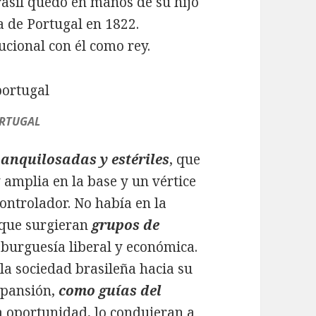
rasil quedó en manos de su hijo
a de Portugal en 1822.
cional con él como rey.
ORTUGAL
s
anquilosadas y estériles
, que
amplia en la base y un vértice
controlador. No había en la
 que surgieran
grupos de
 burguesía liberal y económica.
la sociedad brasileña hacia su
xpansión,
como guías del
la oportunidad, lo condujeran a