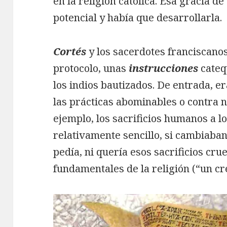
en la religión católica. Esa gracia de
potencial y había que desarrollarla.
Cortés
y los sacerdotes franciscano
protocolo, unas
instrucciones
catequ
los indios bautizados. De entrada, 
las prácticas abominables o contra n
ejemplo, los sacrificios humanos a l
relativamente sencillo, si cambiaba
pedía, ni quería esos sacrificios cr
fundamentales de la religión (“un c