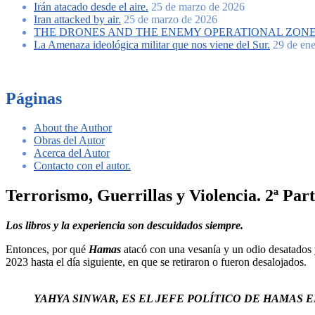
Irán atacado desde el aire.
25 de marzo de 2026
Iran attacked by air.
25 de marzo de 2026
THE DRONES AND THE ENEMY OPERATIONAL ZONE.
La Amenaza ideológica militar que nos viene del Sur.
29 de en
Páginas
About the Author
Obras del Autor
Acerca del Autor
Contacto con el autor.
Terrorismo, Guerrillas y Violencia. 2ª Part
Los libros y la experiencia son descuidados siempre.
Entonces, por qué
Hamas
atacó con una vesanía y un odio desatados y
2023 hasta el día siguiente, en que se retiraron o fueron desalojados.
YAHYA SINWAR, ES EL JEFE POLÍTICO DE HAMAS E