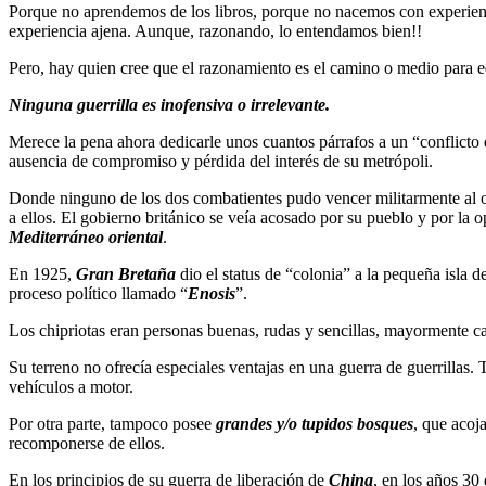
Porque no aprendemos de los libros, porque no nacemos con experiencia 
experiencia ajena. Aunque, razonando, lo entendamos bien!!
Pero, hay quien cree que el razonamiento es el camino o medio para 
Ninguna guerrilla es inofensiva o irrelevante.
Merece la pena ahora dedicarle unos cuantos párrafos a un “conflicto d
ausencia de compromiso y pérdida del interés de su metrópoli.
Donde ninguno de los dos combatientes pudo vencer militarmente al ot
a ellos. El gobierno británico se veía acosado por su pueblo y por la o
Mediterráneo oriental
.
En 1925,
Gran Bretaña
dio el status de “colonia” a la pequeña isla d
proceso político llamado “
Enosis
”.
Los chipriotas eran personas buenas, rudas y sencillas, mayormente 
Su terreno no ofrecía especiales ventajas en una guerra de guerrillas.
vehículos a motor.
Por otra parte, tampoco posee
grandes y/o tupidos bosques
, que acoj
recomponerse de ellos.
En los principios de su guerra de liberación de
China
, en los años 30