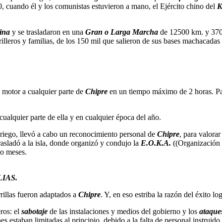
20, cuando él y los comunistas estuvieron a mano, el Ejército chino del
K
ina
y se trasladaron en una
Gran o Larga Marcha
de 12500 km. y 370
rilleros y familias, de los 150 mil que salieron de sus bases machacadas
a motor a cualquier parte de
Chipre
en un tiempo máximo de 2 horas. Para
 cualquier parte de ella y en cualquier época del año.
 griego, llevó a cabo un reconocimiento personal de
Chipre
, para valorar
rasladó a la isla, donde organizó y condujo la
E.O.K.A.
((Organización 
io meses.
IAS.
rrillas fueron adaptados a
Chipre
. Y, en eso estriba la razón del éxito l
eros: el
sabotaje
de las instalaciones y medios del gobierno y los
ataque
 estaban limitadas al principio, debido a la falta de personal instruido 