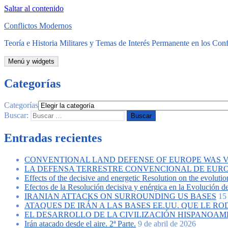
Saltar al contenido
Conflictos Modernos
Teoría e Historia Militares y Temas de Interés Permanente en los Conf
Menú y widgets
Categorías
Categorías
Buscar:
Entradas recientes
CONVENTIONAL LAND DEFENSE OF EUROPE WAS VIT
LA DEFENSA TERRESTRE CONVENCIONAL DE EUROPA
Effects of the decisive and energetic Resolution on the evolutio
Efectos de la Resolución decisiva y enérgica en la Evolución de
IRANIAN ATTACKS ON SURROUNDING US BASES
15
ATAQUES DE IRÁN A LAS BASES EE.UU. QUE LE RO
EL DESARROLLO DE LA CIVILIZACIÓN HISPANOAM
Irán atacado desde el aire. 2ª Parte.
9 de abril de 2026