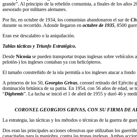
grande”. Al principio de la rebelión comunista, a finales de los años 
asesorado por militares alemanes.
Por fin, en octubre de 1934, los comunistas abandonaron el sur de
Ch
durante su recorrido. Adonde llegaron en
octubre de 1935
, 8500 guer
Eran ese descalabro o la aniquilación.
Tablas tácticas y Triunfo Estratégico.
Desde
Nicosia
se pueden transportar tropas inglesas sobre vehículos 
pelotón-) los ingleses contaban ya con helicópteros.
El tamaño constreñido de la isla permitía a los ingleses atacar a fondo
A primeros de los 50,
Georgios Grivas
, coronel retirado del Ejército
dominación británica de su patria. En 1954, con 56 años de edad, se t
“
Dighemis
”. La lucha se inició el 1 de abril de 1955 y duró 46 y med
CORONEL GEORGIOS GRIVAS, CON SU FIRMA DE AL
La estrategia, las tácticas y los métodos o técnicas de la guerra de gue
Dos eran las principales acciones ofensivas que utilizaban los guerrill
capacitadas para la maniobra, contra las tropas inglesas. Ambas acciones