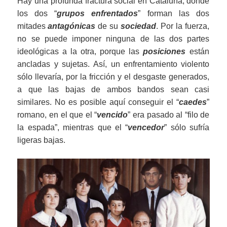
Hay una profunda fractura social en Cataluña, donde
los dos “
grupos enfrentados
” forman las dos
mitades
antagónicas
de su
sociedad
. Por la fuerza,
no se puede imponer ninguna de las dos partes
ideológicas a la otra, porque las
posiciones
están
ancladas y sujetas. Así, un enfrentamiento violento
sólo llevaría, por la fricción y el desgaste generados,
a que las bajas de ambos bandos sean casi
similares. No es posible aquí conseguir el “
caedes
”
romano, en el que el “
vencido
” era pasado al “filo de
la espada”, mientras que el “
vencedor
” sólo sufría
ligeras bajas.