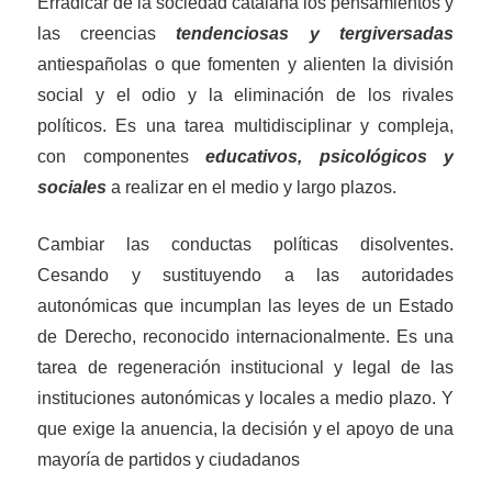
Erradicar
de la sociedad catalana
los pensamientos y
las creencias
tendenciosas y tergiversadas
antiespañolas o que fomenten y alienten la divisi
ó
n
social y el odio y la eliminación de los rivales
p
o
líticos.
Es una tarea multidisciplinar y compleja,
con componentes
educativos, psicológicos y
sociales
a realizar en el medio y largo plazos.
C
ambiar las conductas políticas disolventes.
Cesando y sustituyendo a las au
t
oridades
autonómicas que incumplan las leyes de un Estado
de Derecho, reconocido internacionalmente. Es una
tarea
de regeneración institucional y legal de las
instituciones autonómicas y locales
a medio plazo
.
Y
q
ue exige la anuencia, la decisión y el apoyo de una
mayoría de partidos y ciudadanos