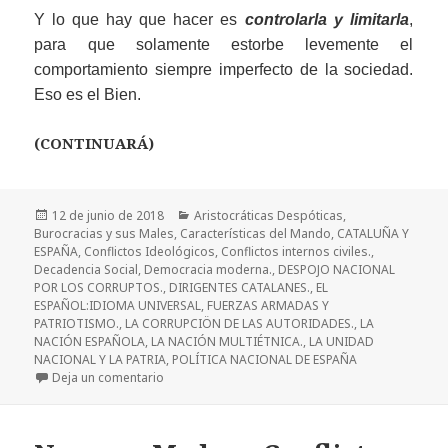
Y lo que hay que hacer es
controlarla y limitarla
,
para que solamente estorbe levemente el
comportamiento siempre imperfecto de la sociedad.
Eso es el Bien.
(CONTINUARÁ)
Publicado
Categorías
12 de junio de 2018
Aristocráticas Despóticas
,
el
Burocracias y sus Males
,
Características del Mando
,
CATALUÑA Y
ESPAÑA
,
Conflictos Ideológicos
,
Conflictos internos civiles.
,
Decadencia Social
,
Democracia moderna.
,
DESPOJO NACIONAL
POR LOS CORRUPTOS.
,
DIRIGENTES CATALANES.
,
EL
ESPAÑOL:IDIOMA UNIVERSAL
,
FUERZAS ARMADAS Y
PATRIOTISMO.
,
LA CORRUPCIÖN DE LAS AUTORIDADES.
,
LA
NACIÓN ESPAÑOLA
,
LA NACIÓN MULTIÉTNICA.
,
LA UNIDAD
NACIONAL Y LA PATRIA
,
POLÍTICA NACIONAL DE ESPAÑA
en Reflexiones sobre España y Cataluña.
Deja un comentario