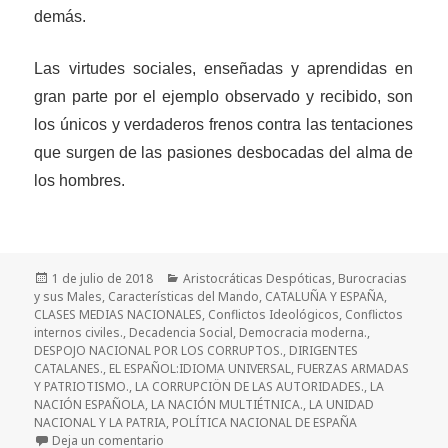
demás.
Las virtudes sociales, enseñadas y aprendidas en
gran parte por el ejemplo observado y recibido, son
los únicos y verdaderos frenos contra las tentaciones
que surgen de la
s
pasiones desbocadas del alma de
los hombres.
Publicado
Categorías
1 de julio de 2018
Aristocráticas Despóticas
,
Burocracias
el
y sus Males
,
Características del Mando
,
CATALUÑA Y ESPAÑA
,
CLASES MEDIAS NACIONALES
,
Conflictos Ideológicos
,
Conflictos
internos civiles.
,
Decadencia Social
,
Democracia moderna.
,
DESPOJO NACIONAL POR LOS CORRUPTOS.
,
DIRIGENTES
CATALANES.
,
EL ESPAÑOL:IDIOMA UNIVERSAL
,
FUERZAS ARMADAS
Y PATRIOTISMO.
,
LA CORRUPCIÖN DE LAS AUTORIDADES.
,
LA
NACIÓN ESPAÑOLA
,
LA NACIÓN MULTIÉTNICA.
,
LA UNIDAD
NACIONAL Y LA PATRIA
,
POLÍTICA NACIONAL DE ESPAÑA
en Reflexiones sobre España y Cataluña. 2ª Parte.
Deja un comentario