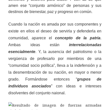
amen ese “conjunto armónico” de personas y sus
destinos de bienestar, paz y progreso en común.
Cuando la nación es amada por sus componentes y
existe en ellos el deseo de servirla y defenderla en
comunidad, aparece
e
l
concepto de
la
patria
.
Ambas ideas están
interrelacionad
a
s
esencialmente
. Y, la ausencia
d
el patriotismo o la
vergüenza de profesar
lo
por miembros de
un
a
“comunidad socio política”, lleva a la indefensión y a
la desmembración de
su
nación, en mayor o menor
grado.
F
orm
á
ndo
se
entonces
“
grupos de
individuos asociados
”
con
ideas e
intereses
disolventes del conjunto naional
.