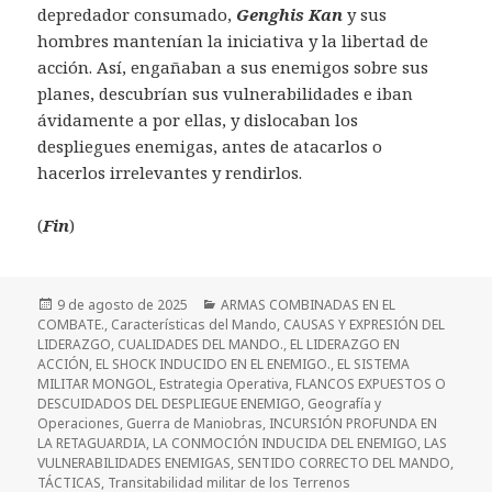
depredador consumado,
Genghis Kan
y sus
hombres mantenían la iniciativa y la libertad de
acción. Así, engañaban a sus enemigos sobre sus
planes, descubrían sus vulnerabilidades e iban
ávidamente a por ellas, y dislocaban los
despliegues enemigas, antes de atacarlos o
hacerlos irrelevantes y rendirlos.
(
Fin
)
Publicado
Categorías
9 de agosto de 2025
ARMAS COMBINADAS EN EL
el
COMBATE.
,
Características del Mando
,
CAUSAS Y EXPRESIÓN DEL
LIDERAZGO
,
CUALIDADES DEL MANDO.
,
EL LIDERAZGO EN
ACCIÓN
,
EL SHOCK INDUCIDO EN EL ENEMIGO.
,
EL SISTEMA
MILITAR MONGOL
,
Estrategia Operativa
,
FLANCOS EXPUESTOS O
DESCUIDADOS DEL DESPLIEGUE ENEMIGO
,
Geografía y
Operaciones
,
Guerra de Maniobras
,
INCURSIÓN PROFUNDA EN
LA RETAGUARDIA
,
LA CONMOCIÓN INDUCIDA DEL ENEMIGO
,
LAS
VULNERABILIDADES ENEMIGAS
,
SENTIDO CORRECTO DEL MANDO
,
TÁCTICAS
,
Transitabilidad militar de los Terrenos