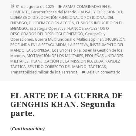
Publicado
Categorías
31 de agosto de 2025
ARMAS COMBINADAS EN EL
el
COMBATE.
,
Características del Mando
,
CAUSAS Y EXPRESIÓN DEL
LIDERAZGO
,
DISLOCACIÓN FUNCIONAL O POSICIONAL DEL
ENEMIGO
,
EL LIDERAZGO EN ACCIÓN
,
EL SHOCK INDUCIDO EN EL
ENEMIGO.
,
Estrategia Operativa
,
FLANCOS EXPUESTOS O
DESCUIDADOS DEL DESPLIEGUE ENEMIGO
,
Geografía y
Operaciones
,
Guerra Multifuncional o Multidisciplinar
,
INCURSIÓN
PROFUNDA EN LA RETAGUARDIA
,
LA RESERVA, INSTRUMENTO DEL
MANDO
,
LA SORPRESA.
,
Los Errores o Fallos en la Gestión de los
Mandos
,
MOTIVACIÓN DE LOS MILITARES
,
PEQUEÑAS UNIDADES
MILITARES.
,
PLANIFICACIÓN DE LA MISSIÓN RECIBIDA
,
RAPIDEZ
TÁCTICA
,
SENTIDO CORRECTO DEL MANDO
,
TÁCTICAS
,
en LA C
Transitabilidad militar de los Terrenos
Deja un comentario
EL ARTE DE LA GUERRA DE
GENGHIS KHAN. Segunda
parte.
(
Continuación)