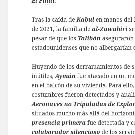
El Final.
Tras la caída de
Kabul
en manos del 
de 2021, la familia de
al-Zawahiri
se
pesar de que los
Talibán
aseguraron 
estadounidenses que no albergarían en
Huyendo de los derramamientos de sa
inútiles,
Aymán
fue atacado en un mo
en el balcón de su vivienda. Para ell
costumbres fueron detectados y anali
Aeronaves no Tripuladas de Explor
situados mucho más allá del horizon
presencia primera
fue detectada y 
colaborador silencioso
de los servi