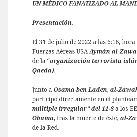
UN MÉDICO FANATIZADO AL MAND
Presentación.
El 31 de julio de 2022 a las 6:16, hor
Fuerzas Aéreas USA
Aymán al-Zawa
de la “
organización terrorista islá
Qaeda)
.
Junto a
Osama ben Laden
,
al-Zawah
participó directamente en el planteam
múltiple irregular” del 11-S
a los E
Obama
, tras la muerte de éste,
al-Za
de la Red.