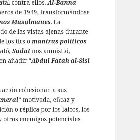
tal contra ellos.
Al-Banna
imeros de 1949, transformándose
nos Musulmanes
. La
ado de las vistas ajenas durante
e los tics o
mantras políticos
ató,
Sadat
nos amnistió,
en añadir “
Abdul Fatah al-Sisi
tuación cohesionan a sus
eneral
” motivada, eficaz y
ción o réplica por los laicos, los
y otros enemigos potenciales