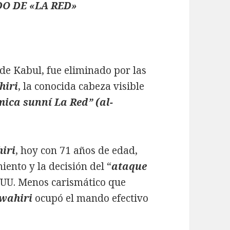
O DE «LA RED»
a de Kabul, fue eliminado por las
hiri
, la conocida cabeza visible
mica sunní La Red” (al-
iri
, hoy con 71 años de edad,
iento y la decisión del “
ataque
EUU. Menos carismático que
wahiri
ocupó el mando efectivo